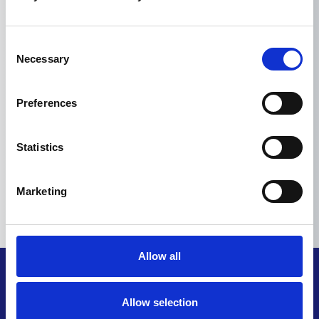
ηλε.ταχυδρομείου
Διεύθυνση ηλε.ταχυδρομείου
Consent
Necessary
Selection
Preferences
Statistics
Marketing
Allow all
TM
geevo Cloud Academy
Allow selection