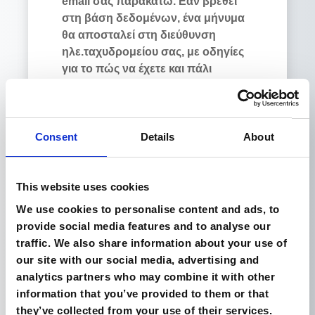
email σας παρακάτω. Εάν βρεθεί
στη βάση δεδομένων, ένα μήνυμα
θα αποσταλεί στη διεύθυνση
ηλε.ταχυδρομείου σας, με οδηγίες
για το πώς να έχετε και πάλι
πρόσβαση.
Αναζήτηση με βάση το όνομα χρήστη
Αναζήτηση με βάση
το όνομα χρήστη
Consent
Details
About
Όνομα χρήστη
This website uses cookies
We use cookies to personalise content and ads, to
provide social media features and to analyse our
traffic. We also share information about your use of
our site with our social media, advertising and
analytics partners who may combine it with other
Αναζήτηση με βάση τη διεύθυνση ηλε.ταχυδ
Αναζήτηση με βάση
information that you’ve provided to them or that
τη διεύθυνση
they’ve collected from your use of their services.